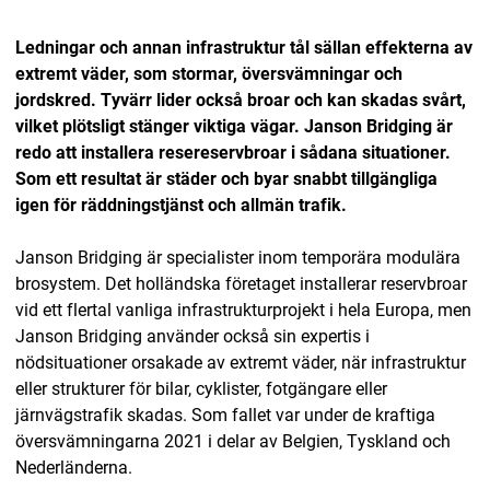
Ledningar och annan infrastruktur tål sällan effekterna av
extremt väder, som stormar, översvämningar och
jordskred. Tyvärr lider också broar och kan skadas svårt,
vilket plötsligt stänger viktiga vägar.
Janson Bridging är
redo att installera resereservbroar i sådana situationer.
Som ett resultat är städer och byar snabbt tillgängliga
igen för räddningstjänst och allmän trafik.
Janson Bridging är specialister inom temporära modulära
brosystem. Det holländska företaget installerar reservbroar
vid ett flertal vanliga infrastrukturprojekt i hela Europa, men
Janson Bridging använder också sin expertis i
nödsituationer orsakade av extremt väder, när infrastruktur
eller strukturer för bilar, cyklister, fotgängare eller
järnvägstrafik skadas. Som fallet var under de kraftiga
översvämningarna 2021 i delar av Belgien, Tyskland och
Nederländerna.