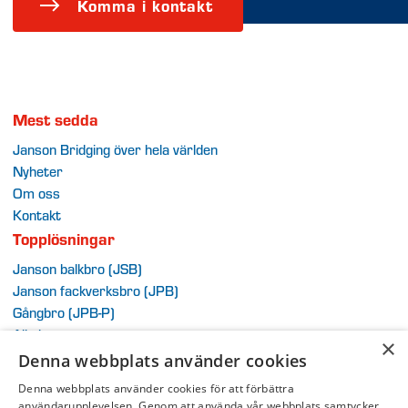
Komma i kontakt
Mest sedda
Janson Bridging över hela världen
Nyheter
Om oss
Kontakt
Topplösningar
Janson balkbro (JSB)
Janson fackverksbro (JPB)
G
ångb
ro (JPB-P)
Alla brosystem
×
Extra
Denna webbplats använder cookies
Allmänna villkor
Denna webbplats använder cookies för att förbättra
användarupplevelsen. Genom att använda vår webbplats samtycker