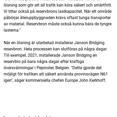
lösning som gör att all trafik kan köra säkert och smärtfritt.
Vi tittar också på reservbrons lastkapacitet. När ett område
påbörjar återuppbyggnaden krävs oftast tunga transporter
av material. Reservbron måste också kunna bära de tyngre
lasterna."
När en lösning är utarbetad installerar Janson Bridging
resevbron. Hela processen kan slutföras på några dagar.
Till exempel, 2021, installerade Janson Bridging en
reservbro på bara några dagar efter kraftiga
översvämningar i Pepinster, Belgien. "Detta gjorde det
möjligt för trafiken att säkert använda provinsvägen N61
igen", säger kommersiella chefen Europe John Kerkhoff.